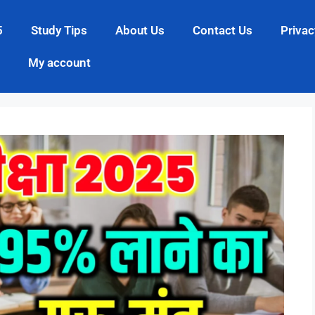
5
Study Tips
About Us
Contact Us
Privac
My account