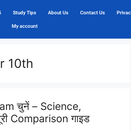
5
Study Tips
About Us
Contact Us
Privac
My account
r 10th
eam चुनें – Science,
ूरी Comparison गाइड